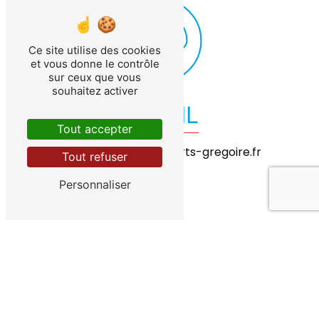
Ce site utilise des cookies
et vous donne le contrôle
sur ceux que vous
souhaitez activer
E-MAIL
Tout accepter
exploitation@transports-gregoire.fr
Tout refuser
Personnaliser
Contactez-nous